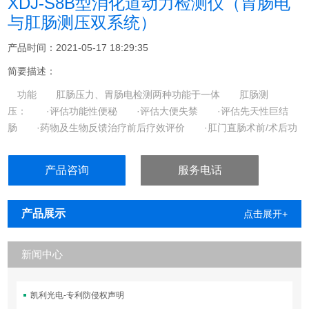
XDJ-S8B型消化道动力检测仪（胃肠电
与肛肠测压双系统）
产品时间：2021-05-17 18:29:35
简要描述：
功能 肛肠压力、胃肠电检测两种功能于一体 肛肠测
压： ·评估功能性便秘 ·评估大便失禁 ·评估先天性巨结
肠 ·药物及生物反馈治疗前后疗效评价 ·肛门直肠术前/术后功
能比较 ·指导生物反馈治疗 ·检查内容包括直肠静息压、肛管
静息压
产品咨询
服务电话
产品展示
点击展开+
新闻中心
凯利光电-专利防侵权声明