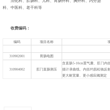
消化科、肛肠科、儿科、胃肠外科、胸外科、内分泌
科、中医科、老干科等
收费编码：
编码
项目名称
310902001
胃肠电图
含直肠
5-10cm
置气囊、肛门内
310904002
肛门直肠测压
描计录曲线、内括约肌松驰反
更
大耐宽量、
更
小感应阈测定