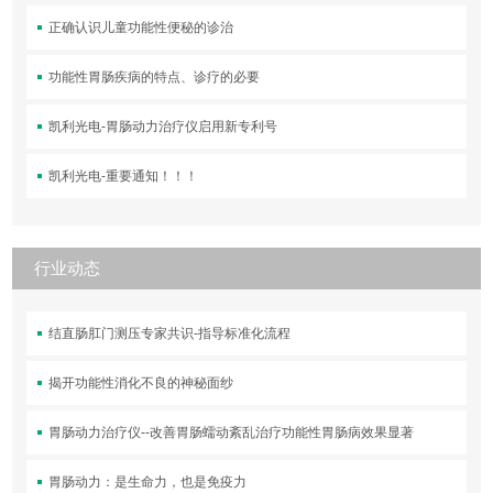
正确认识儿童功能性便秘的诊治
功能性胃肠疾病的特点、诊疗的必要
凯利光电-胃肠动力治疗仪启用新专利号
凯利光电-重要通知！！！
行业动态
结直肠肛门测压专家共识-指导标准化流程
揭开功能性消化不良的神秘面纱
胃肠动力治疗仪--改善胃肠蠕动紊乱治疗功能性胃肠病效果显著
胃肠动力：是生命力，也是免疫力